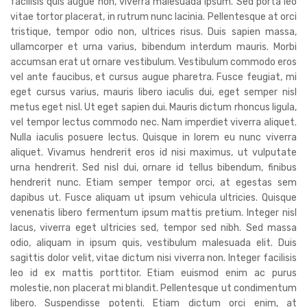
facilisis quis augue non, viverra malesuada ipsum. Sed porta leo
vitae tortor placerat, in rutrum nunc lacinia. Pellentesque at orci
tristique, tempor odio non, ultrices risus. Duis sapien massa,
ullamcorper et urna varius, bibendum interdum mauris. Morbi
accumsan erat ut ornare vestibulum. Vestibulum commodo eros
vel ante faucibus, et cursus augue pharetra. Fusce feugiat, mi
eget cursus varius, mauris libero iaculis dui, eget semper nisl
metus eget nisl. Ut eget sapien dui. Mauris dictum rhoncus ligula,
vel tempor lectus commodo nec. Nam imperdiet viverra aliquet.
Nulla iaculis posuere lectus. Quisque in lorem eu nunc viverra
aliquet. Vivamus hendrerit eros id nisi maximus, ut vulputate
urna hendrerit. Sed nisl dui, ornare id tellus bibendum, finibus
hendrerit nunc. Etiam semper tempor orci, at egestas sem
dapibus ut. Fusce aliquam ut ipsum vehicula ultricies. Quisque
venenatis libero fermentum ipsum mattis pretium. Integer nisl
lacus, viverra eget ultricies sed, tempor sed nibh. Sed massa
odio, aliquam in ipsum quis, vestibulum malesuada elit. Duis
sagittis dolor velit, vitae dictum nisi viverra non. Integer facilisis
leo id ex mattis porttitor. Etiam euismod enim ac purus
molestie, non placerat mi blandit. Pellentesque ut condimentum
libero. Suspendisse potenti. Etiam dictum orci enim, at