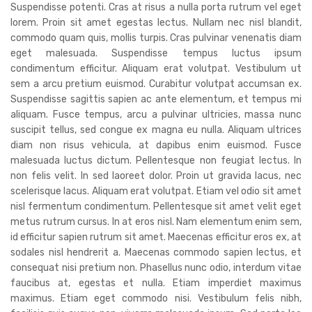
Suspendisse potenti. Cras at risus a nulla porta rutrum vel eget
lorem. Proin sit amet egestas lectus. Nullam nec nisl blandit,
commodo quam quis, mollis turpis. Cras pulvinar venenatis diam
eget malesuada. Suspendisse tempus luctus ipsum
condimentum efficitur. Aliquam erat volutpat. Vestibulum ut
sem a arcu pretium euismod. Curabitur volutpat accumsan ex.
Suspendisse sagittis sapien ac ante elementum, et tempus mi
aliquam. Fusce tempus, arcu a pulvinar ultricies, massa nunc
suscipit tellus, sed congue ex magna eu nulla. Aliquam ultrices
diam non risus vehicula, at dapibus enim euismod. Fusce
malesuada luctus dictum. Pellentesque non feugiat lectus. In
non felis velit. In sed laoreet dolor. Proin ut gravida lacus, nec
scelerisque lacus. Aliquam erat volutpat. Etiam vel odio sit amet
nisl fermentum condimentum. Pellentesque sit amet velit eget
metus rutrum cursus. In at eros nisl. Nam elementum enim sem,
id efficitur sapien rutrum sit amet. Maecenas efficitur eros ex, at
sodales nisl hendrerit a. Maecenas commodo sapien lectus, et
consequat nisi pretium non. Phasellus nunc odio, interdum vitae
faucibus at, egestas et nulla. Etiam imperdiet maximus
maximus. Etiam eget commodo nisi. Vestibulum felis nibh,